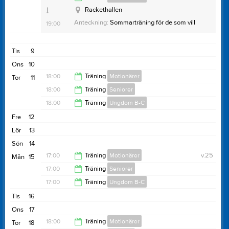
Anteckning:
Sommarträning för de som vill
19:00
Rackethallen
Anteckning:
Sommarträning för de som vill
19:00
Tis
9
Ons
10
18:00
Träning
Motionärer
Tor
11
18:00
Träning
Seniorer
20:00
18:00
Träning
Ungdom B-C
20:00
Fre
12
20:00
Lör
13
Sön
14
17:00
Träning
Motionärer
v.25
Mån
15
17:00
Träning
Seniorer
19:00
17:00
Träning
Ungdom B-C
19:00
Tis
16
19:00
Ons
17
18:00
Träning
Motionärer
Tor
18