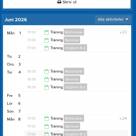
Skriv ut
Juni 2026
Alla aktiviteter
17:00
Träning
Motionärer
v.23
Mån
1
17:00
Träning
Seniorer
19:00
17:00
Träning
Ungdom B-C
19:00
Tis
2
19:00
Ons
3
18:00
Träning
Motionärer
Tor
4
18:00
Träning
Seniorer
20:00
18:00
Träning
Ungdom B-C
20:00
Fre
5
20:00
Lör
6
Sön
7
17:00
Träning
Motionärer
v.24
Mån
8
Rackethallen
17:00
Träning
Seniorer
Anteckning:
Sommarträning för de som vill
Rackethallen
19:00
17:00
Träning
Ungdom B-C