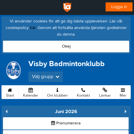
Logga in
Vi använder cookies för att ge dig bästa upplevelsen. Läs vår
cookiepolicy
här
. Genom att fortsätta använda tjänsten godkänner
du denna.
Okej
Visby Badmintonklubb
Välj grupp
Start
Kalender
Om klubben
Kontakt
Länkar
Mer
Juni 2026
Prenumerera