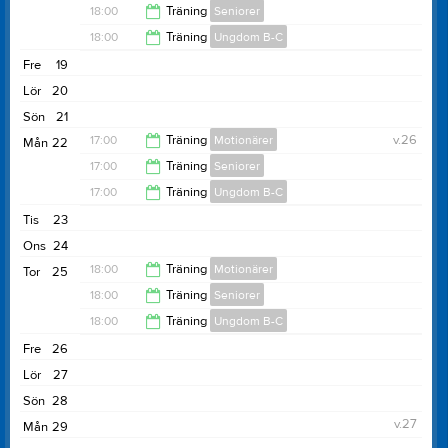
18:00
Träning
Seniorer
20:00
18:00
Träning
Ungdom B-C
20:00
Fre
19
20:00
Lör
20
Sön
21
17:00
Träning
Motionärer
v.26
Mån
22
17:00
Träning
Seniorer
19:00
17:00
Träning
Ungdom B-C
19:00
Tis
23
19:00
Ons
24
18:00
Träning
Motionärer
Tor
25
18:00
Träning
Seniorer
20:00
18:00
Träning
Ungdom B-C
20:00
Fre
26
20:00
Lör
27
Sön
28
v.27
Mån
29