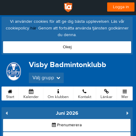
Logga in
Vi använder cookies för att ge dig bästa upplevelsen. Läs vår
cookiepolicy
här
. Genom att fortsätta använda tjänsten godkänner
du denna.
Okej
Visby Badmintonklubb
Välj grupp
Start
Kalender
Om klubben
Kontakt
Länkar
Mer
Juni 2026
Prenumerera