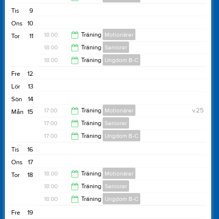
19:00
Tis
9
19:00
Ons
10
18:00
Träning
Motionärer
Tor
11
18:00
Träning
Seniorer
20:00
18:00
Träning
Ungdom B-C
20:00
Fre
12
20:00
Lör
13
Sön
14
17:00
Träning
Motionärer
v.25
Mån
15
17:00
Träning
Seniorer
19:00
17:00
Träning
Ungdom B-C
19:00
Tis
16
19:00
Ons
17
18:00
Träning
Motionärer
Tor
18
18:00
Träning
Seniorer
20:00
18:00
Träning
Ungdom B-C
20:00
Fre
19