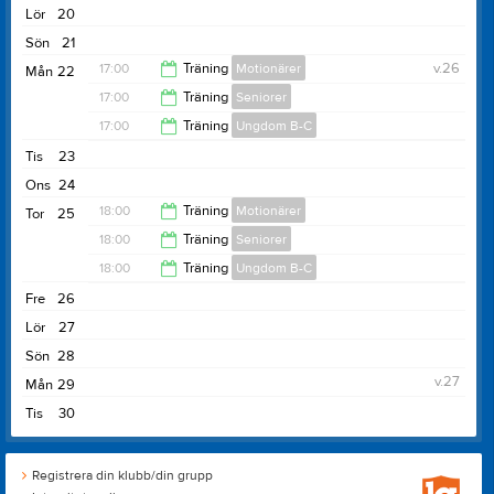
20:00
Lör
20
Sön
21
17:00
Träning
Motionärer
v.26
Mån
22
17:00
Träning
Seniorer
19:00
17:00
Träning
Ungdom B-C
19:00
Tis
23
19:00
Ons
24
18:00
Träning
Motionärer
Tor
25
18:00
Träning
Seniorer
20:00
18:00
Träning
Ungdom B-C
20:00
Fre
26
20:00
Lör
27
Sön
28
v.27
Mån
29
Tis
30
Registrera din klubb/din grupp