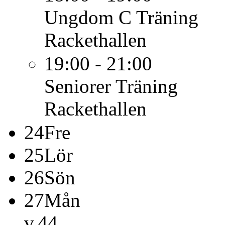
Ungdom C
Träning
Rackethallen
19:00 - 21:00
Seniorer
Träning
Rackethallen
24
Fre
25
Lör
26
Sön
27
Mån
v.44